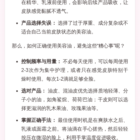
在精华、乳液前使用，会影响后续产品吸收，让
皮肤感觉黏腻不透气。
产品选择失误：
选择了过于厚重、成分复杂或不
适合自己当前皮肤状态的美容油。
那么，如何正确使用美容油，避免这些“糟心事”呢？
控制频率与用量：
不必每天使用，可以每周使用
2-3次作为集中护理，或者只在感觉皮肤特别干
燥时使用。每次1-2滴就足够全脸。
选对产品：
油皮、混油皮优先选择质地轻薄、分
子小的油，如角鲨烷、荷荷巴油；干皮则可以选
择更滋润的乳木果油、玫瑰果油等。
掌握正确手法：
最佳使用时机是在爽肤水之后、
乳液或面霜之前。将油滴在手心搓热，然后轻轻
按压在微湿的脸上，利用手掌温度促进吸收。